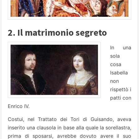
2. Il matrimonio segreto
In una
sola
cosa
Isabella
non
rispettò i
patti con
Enrico IV.
Costui, nel Trattato dei Tori di Guisando, aveva
inserito una clausola in base alla quale la sorellastra,
prima di sposarsi, avrebbe dovuto avere il suo