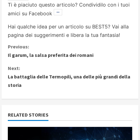
Ti è piaciuto questo articolo? Condividilo con i tuoi
amici su Facebook
Hai qualche idea per un articolo su BEST5? Vai alla
pagina dei suggerimenti
e libera la tua fantasia!
C
Previous:
Il garum, la salsa preferita dei romani
o
Next:
n
La battaglia delle Termopili, una delle più grandi della
storia
t
i
n
RELATED STORIES
u