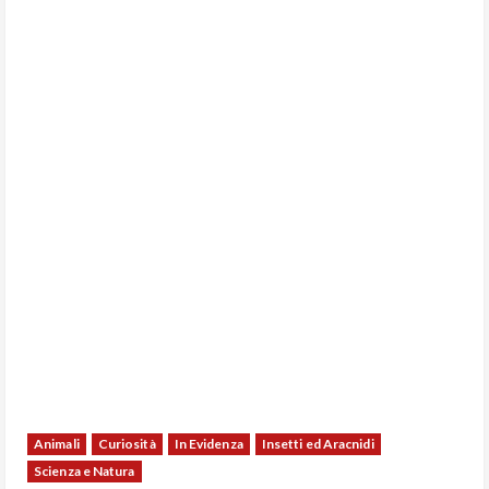
Animali
Curiosità
In Evidenza
Insetti ed Aracnidi
Scienza e Natura