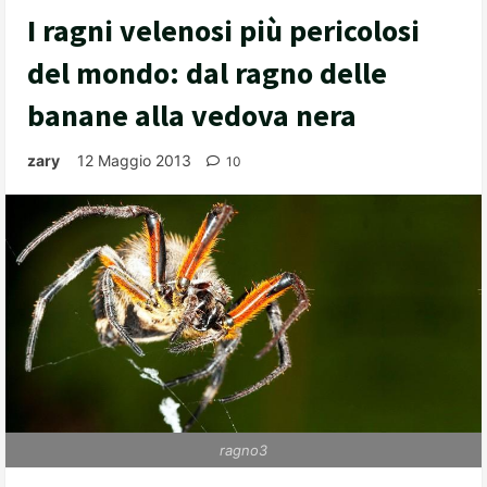
I ragni velenosi più pericolosi
del mondo: dal ragno delle
banane alla vedova nera
zary
12 Maggio 2013
10
ragno3