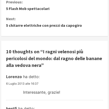
C
Previous:
5 Flash Mob spettacolari
o
Next:
n
5 chitarre elettriche con prezzi da capogiro
t
i
10 thoughts on “
I ragni velenosi più
n
pericolosi del mondo: dal ragno delle banane
u
alla vedova nera
”
e
Lorenzo
ha detto:
R
6 Luglio 2013 alle 16:37
Interessante, grazie!
e
a
best5
ha detto: