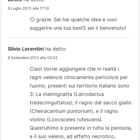
d
6 Luglio 2013 alle 17:19
i
🙂 grazie. Sei hai qualche idea e vuoi
suggerire una tua best5 sei il benvenuto!
n
g
Silvio Lorentini
ha detto:
9 Settembre 2013 alle 02:02
Ciao! Vorrei aggiungere che in realtà i
ragni velenosi clinicamente pericolosi per
l’uomo, presenti sul territorio italiano sono
3: La malmignatta (Latrodectus
tredecimguttatus); il ragno dal sacco giallo
(Cheiracantium puntorium), e il ragno
violino (Loxosceles rufescens).
Quest’ultimo è presente in tutta la penisola,
e il suo veleno, ad effetto necrotico,