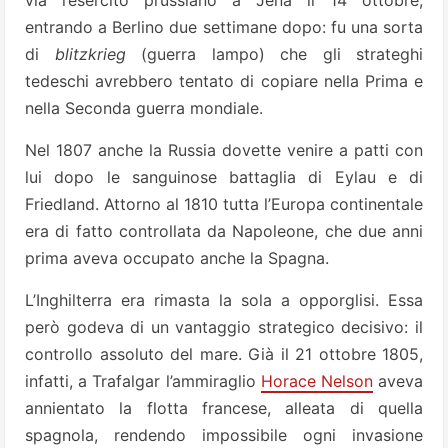
via l’esercito prussiano a Jena il 14 ottobre,
entrando a Berlino due settimane dopo: fu una sorta
di
blitzkrieg
(guerra lampo) che gli strateghi
tedeschi avrebbero tentato di copiare nella Prima e
nella Seconda guerra mondiale.
Nel 1807 anche la Russia dovette venire a patti con
lui dopo le sanguinose battaglia di Eylau e di
Friedland. Attorno al 1810 tutta l’Europa continentale
era di fatto controllata da Napoleone, che due anni
prima aveva occupato anche la Spagna.
L’Inghilterra era rimasta la sola a opporglisi. Essa
però godeva di un vantaggio strategico decisivo: il
controllo assoluto del mare. Già il 21 ottobre 1805,
infatti, a Trafalgar l’ammiraglio
Horace Nelson
aveva
annientato la flotta francese, alleata di quella
spagnola, rendendo impossibile ogni invasione