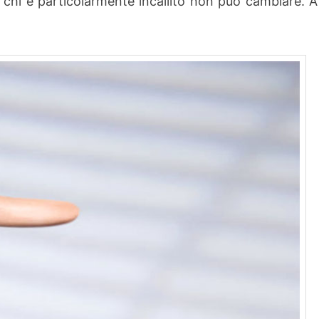
 chi è particolarmente incallito non può cambiare. A