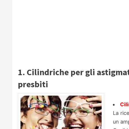
1. Cilindriche per gli astigma
presbiti
Cil
La ric
un amp