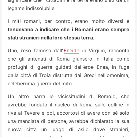
significare che i cittadini e la terra erano uniti da un
legame indissolubile.
I miti romani, per contro, erano molto diversi e
tendevano a indicare che i Romani erano sempre
stati stranieri nella loro stessa terra
.
Uno, reso famoso dall'
Eneide
di Virgilio, racconta
che gli antenati di Roma giunsero in Italia come
profughi di guerra guidati dall’eroe Enea, in fuga
dalla città di Troia distrutta dai Greci nell'omonima,
celeberrima guerra del mito.
Un altro narra le vicissitudini di Romolo, che
avrebbe fondato il nucleo di Roma sulle colline in
riva al Tevere e poi, accortosi di avere con sé solo
una manciata di persone, avrebbe dichiarato la sua
nuova città un luogo di asilo dove stranieri,