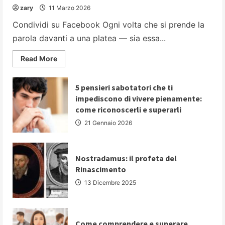
zary
11 Marzo 2026
Condividi su Facebook Ogni volta che si prende la
parola davanti a una platea — sia essa...
Read
Read More
more
about
PARLARE
IN
5 pensieri sabotatori che ti
PUBBLICO:
impediscono di vivere pienamente:
5
strategie
come riconoscerli e superarli
fondamentali
per
21 Gennaio 2026
comunicare
con
autorevolezza
e
convincere
Nostradamus: il profeta del
il
Rinascimento
proprio
pubblico
13 Dicembre 2025
Come comprendere e superare