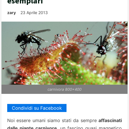
esemplari
zary
23 Aprile 2013
carnivora 800x400
Condividi su Facebook
Noi essere umani siamo stati da sempre
affascinati
dalle piante carnivore
, un fascino quasi magnetico