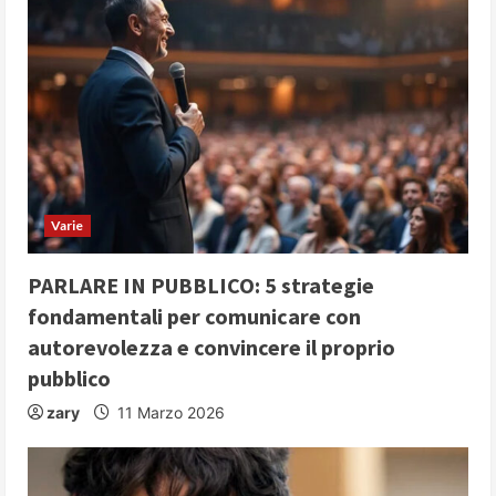
e
R
e
a
d
Varie
i
PARLARE IN PUBBLICO: 5 strategie
n
fondamentali per comunicare con
autorevolezza e convincere il proprio
g
pubblico
zary
11 Marzo 2026