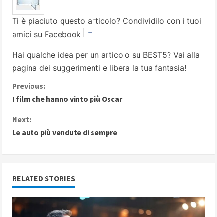
Ti è piaciuto questo articolo? Condividilo con i tuoi
amici su Facebook
Hai qualche idea per un articolo su BEST5? Vai alla
pagina dei suggerimenti
e libera la tua fantasia!
C
Previous:
I film che hanno vinto più Oscar
o
Next:
n
Le auto più vendute di sempre
t
i
RELATED STORIES
n
u