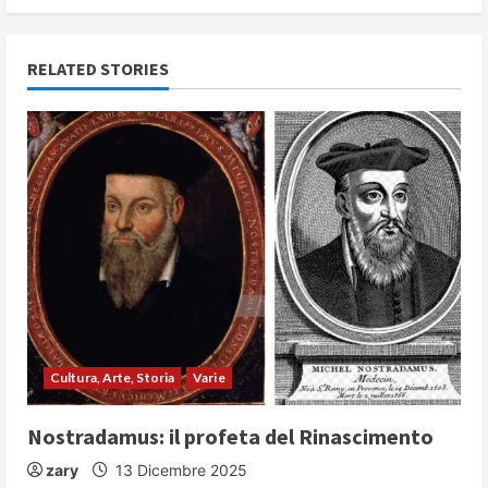
n
u
RELATED STORIES
e
R
e
a
d
i
Cultura, Arte, Storia
Varie
n
g
Nostradamus: il profeta del Rinascimento
zary
13 Dicembre 2025