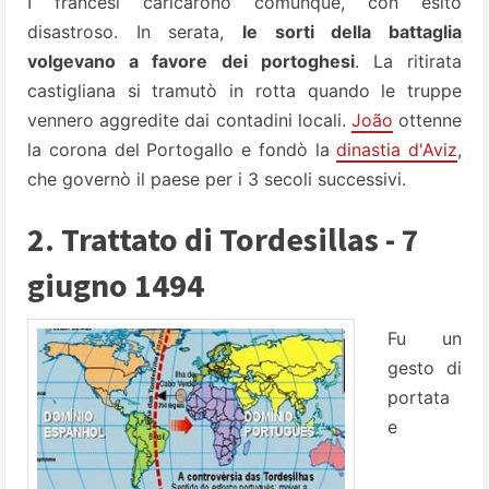
I francesi caricarono comunque, con esito
disastroso. In serata,
le sorti della battaglia
volgevano a favore dei portoghesi
. La ritirata
castigliana si tramutò in rotta quando le truppe
vennero aggredite dai contadini locali.
João
ottenne
la corona del Portogallo e fondò la
dinastia d'Aviz
,
che governò il paese per i 3 secoli successivi.
2. Trattato di Tordesillas - 7
giugno 1494
Fu un
gesto di
portata
e