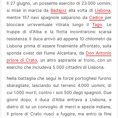
Il 27 giugno, un possente esercito di 23.000 uomini,
si mise in marcia da
Badajoz
alla volta di
Lisbona
,
mentre 157 navi spagnole salparono da
Cadice
per
bloccare un'eventuale ritirata lungo il
Tago
. Le
truppe di d'Alba e la flotta incontrarono scarsa
resistenza. Il duca arrivò ad appena 10 chilometri da
Lisbona prima di essere finalmente affrontato, sulla
sponda ovest del fiume Alcantara, da
Don Antonio
priore di Crato
, un altro aspirante al trono, con un
esercito che includeva 5.000 cittadini di Lisbona.
Nella battaglia che seguì le forze portoghesi furono
sbaragliate, lasciando sul terreno 4.000 uomini, di
cui 1.000 morti, contro i soli 500 degli spagnoli. Due
giorni dopo, il duca d'Alba entrava a Lisbona, e
dietro di lui un convoglio di merci e spezie indiane,
Il priore di Crato riuscì a fuggire, ma entro la fine