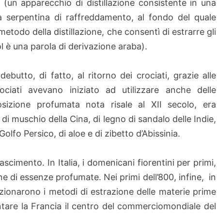
 (un apparecchio di distillazione consistente in una
a serpentina di raffreddamento, al fondo del quale
 metodo della distillazione, che consentì di estrarre gli
ol è una
parola di derivazione araba).
ebutto, di fatto, al ritorno dei crociati, grazie alle
rociati avevano iniziato
ad utilizzare anche delle
izione profumata nota risale al XII secolo, era
 di
muschio della Cina, di legno di sandalo delle Indie,
olfo Persico, di aloe e di zibetto d’Abissinia.
scimento. In Italia, i domenicani fiorentini per primi,
one di essenze
profumate. Nei primi dell’800, infine, in
zionarono i metodi di estrazione delle materie prime
entare la Francia il centro del commerciomondiale del