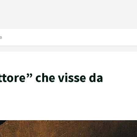
pe
ittore” che visse da