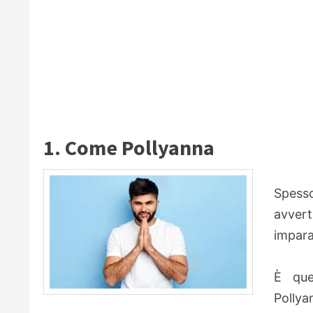
1. Come Pollyanna
Spesso
avver
impara
È qu
Pollya