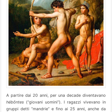
A partire dai 20 anni, per una decade diventavano
hébôntes
(“giovani uomini”). I ragazzi vivevano in
gruppi detti “mandrie” e fino ai 25 anni, anche da