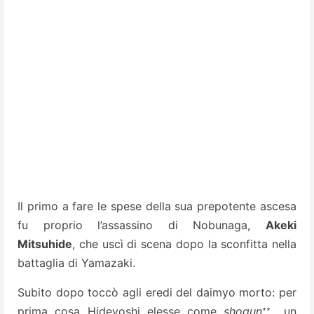
Il primo a fare le spese della sua prepotente ascesa
fu proprio l’assassino di Nobunaga,
Akeki
Mitsuhide
, che uscì di scena dopo la sconfitta nella
battaglia di Yamazaki.
Subito dopo toccò agli eredi del daimyo morto: per
∗∗
prima cosa Hideyoshi elesse come
shogun
un