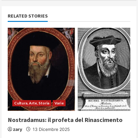
i
n
RELATED STORIES
u
e
R
e
a
d
i
Cultura, Arte, Storia
Varie
n
Nostradamus: il profeta del Rinascimento
g
zary
13 Dicembre 2025