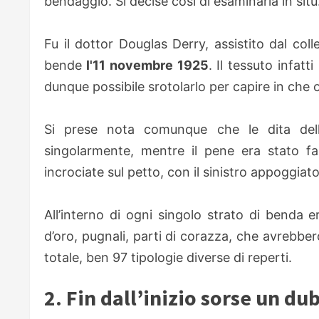
bendaggio. Si decise così di esaminarla in situ
Fu il dottor Douglas Derry, assistito dal col
bende
l'11 novembre 1925
. Il tessuto infat
dunque possibile srotolarlo per capire in che
Si prese nota comunque che le dita delle
singolarmente, mentre il pene era stato fa
incrociate sul petto, con il sinistro appoggiato
All’interno di ogni singolo strato di benda e
d’oro, pugnali, parti di corazza, che avrebbero
totale, ben 97 tipologie diverse di reperti.
2. Fin dall’inizio sorse un du