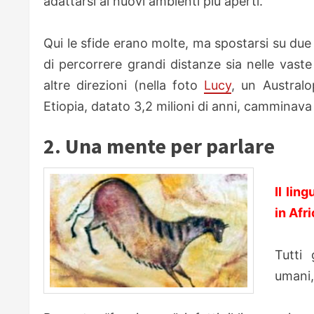
adattarsi ai nuovi ambienti più aperti.
Qui le sfide erano molte, ma spostarsi su due 
di percorrere grandi distanze sia nelle vast
altre direzioni (nella foto
Lucy
, un Australo
Etiopia, datato 3,2 milioni di anni, cammin
2. Una mente per parlare
Il lin
in Afr
Tutti 
umani, 