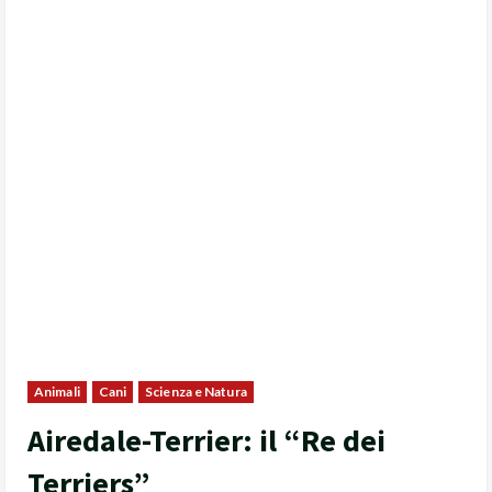
Animali
Cani
Scienza e Natura
Airedale-Terrier: il “Re dei
Terriers”