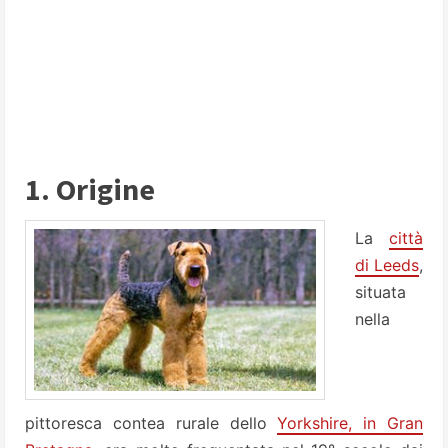
1. Origine
La
città
di Leeds
,
situata
nella
pittoresca contea rurale dello
Yorkshire, in Gran