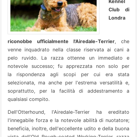
Kennel
Club di
Londra
riconobbe ufficialmente l'Airedale-Terrier
, che
venne inquadrato nella classe riservata ai cani a
pelo ruvido. La razza ottenne un immediato e
notevole successo; fu apprezzata non solo per
la rispondenza agli scopi per cui era stata
selezionata, ma anche per l'estrema versatilità e,
soprattutto, per la facilità di addestramento a
qualsiasi compito.
Dell'Otterhound, l'Airedale-Terrier ha ereditato
l'innegabile forza e la notevole abilità di nuotatore;
beneficia, inoltre, dell'eccellente udito e della buona
vista dell'Old Rough-coated Working-Terrier, razza