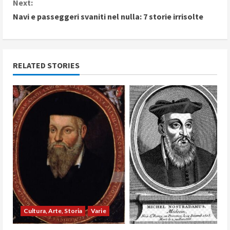
Next:
n
Navi e passeggeri svaniti nel nulla: 7 storie irrisolte
t
i
RELATED STORIES
n
u
e
R
e
a
d
Cultura, Arte, Storia
Varie
i