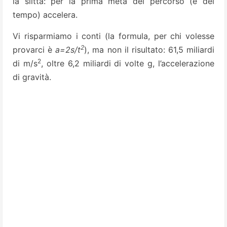
la slit­ta: per la prima metà del percorso (e del
tempo) accelera.
Vi risparmiamo i conti (la formula, per chi volesse
2
provarci è
a=2s/t
), ma non il risultato: 61,5 miliardi
2
di m/s
, oltre 6,2 miliardi di volte g, l’ac­celerazione
di gravità.