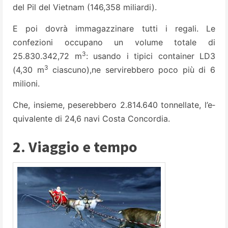
del Pil del Vietnam (146,358 miliardi).
E poi dovrà immagazzinare tutti i regali. Le
confezioni occupano un volume totale di
3
25.830.342,72 m
: usando i tipici contai­ner LD3
3
(4,30 m
ciascuno),ne servireb­bero poco più di 6
milioni.
Che, insieme, peserebbero 2.814.640 tonnellate, l’e­
quivalente di 24,6 navi Costa Concordia.
2. Viaggio e tempo