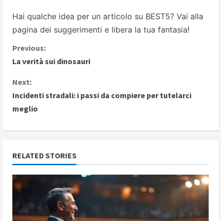
Hai qualche idea per un articolo su BEST5? Vai alla
pagina dei suggerimenti
e libera la tua fantasia!
C
Previous:
La verità sui dinosauri
o
Next:
n
Incidenti stradali: i passi da compiere per tutelarci
meglio
t
i
n
RELATED STORIES
u
e
R