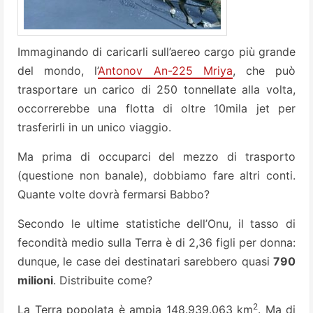
Immaginando di caricarli sul­l’aereo cargo più grande
del mondo, l’
Antonov An-225 Mriya
, che può
trasportare un carico di 250 tonnellate alla volta,
oc­correrebbe una flotta di oltre 10mila jet per
trasferirli in un unico viaggio.
Ma pri­ma di occuparci del mezzo di trasporto
(questione non banale), dobbiamo fare altri conti.
Quante volte dovrà fermar­si Babbo?
Secondo le ultime statistiche dell’Onu, il tasso di
fecondità medio sulla Terra è di 2,36 figli per donna:
dunque, le case dei destinatari sarebbero quasi
790
milioni
. Distribuite come?
2
La Terra popolata è ampia 148.939.063 km
. Ma di