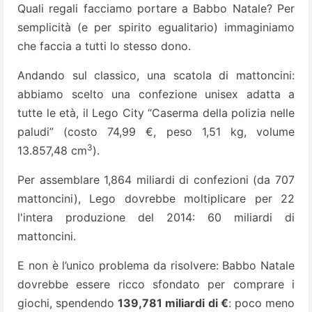
Quali regali facciamo portare a Babbo Natale? Per
semplicità (e per spirito egualitario) immaginiamo
che faccia a tutti lo stesso dono.
Andando sul classi­co, una scatola di mattoncini:
abbiamo scelto una confezione unisex adatta a
tutte le età, il Lego City “Caserma del­la polizia nelle
paludi” (costo 74,99 €, peso 1,51 kg, volume
3
13.857,48 cm
).
Per assemblare 1,864 miliardi di confezioni (da 707
mattoncini), Lego dovrebbe mol­tiplicare per 22
l'intera produzione del 2014: 60 miliardi di
mattoncini.
E non è l’unico problema da risolvere: Babbo Natale
dovrebbe essere ricco sfondato per comprare i
giochi, spen­dendo
139,781 miliardi di €
: poco meno