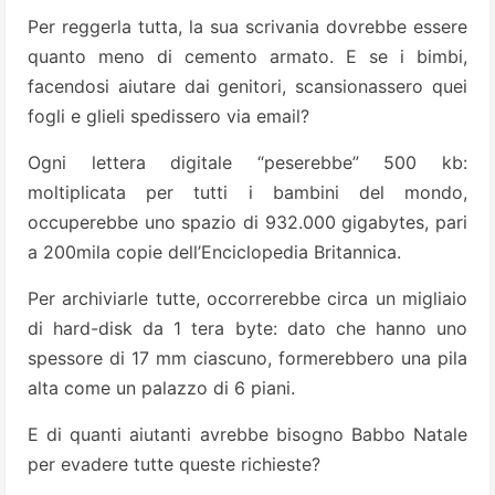
Per reggerla tutta, la sua scrivania dovrebbe essere
quanto meno di cemento armato. E se i bimbi,
facendosi aiutare dai genito­ri, scansionassero quei
fogli e glieli spe­dissero via email?
Ogni lettera digitale “peserebbe” 500 kb:
moltiplicata per tutti i bambini del mondo,
occuperebbe uno spazio di 932.000 gigabytes, pari
a 200mila copie dell’Enciclopedia Britan­nica.
Per archiviarle tutte, occorrerebbe circa un migliaio
di hard-disk da 1 tera­ byte: dato che hanno uno
spessore di 17 mm ciascuno, formerebbero una pila
alta come un palazzo di 6 piani.
E di quanti aiutanti avrebbe bisogno Babbo Natale
per eva­dere tutte queste richieste?