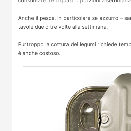
consumare tre o quattro porzioni a settimana d
Anche il pesce, in particolare se azzurro – sa
tavole due o tre volte alla settimana.
Purtroppo la cottura dei legumi richiede temp
è anche costoso.