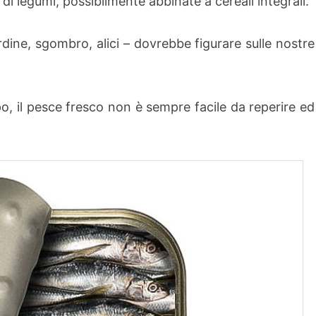
i legumi, possibilmente abbinate a cereali integrali.
rdine, sgombro, alici – dovrebbe figurare sulle nostre
o, il pesce fresco non è sempre facile da reperire ed