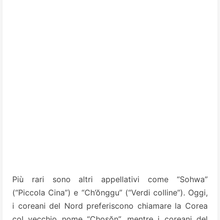
Più rari sono altri appellativi come “Sohwa”
(“Piccola Cina”) e “Ch’ŏnggu” (“Verdi colline”). Oggi,
i coreani del Nord preferiscono chiamare la Corea
col vecchio nome “Chosŏn”, mentre i coreani del