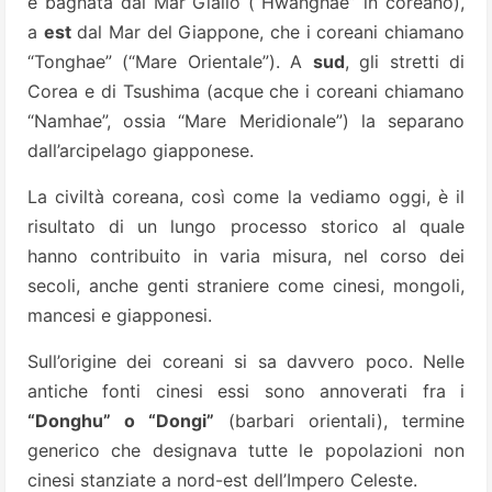
è bagnata dal Mar Giallo (“Hwanghae” in coreano),
a
est
dal Mar del Giappone, che i coreani chiamano
“Tonghae” (“Mare Orientale”). A
sud
, gli stretti di
Corea e di Tsushima (acque che i coreani chiamano
“Namhae”, ossia “Mare Meridionale”) la separano
dall’arcipelago giapponese.
La civiltà coreana, così come la vediamo oggi, è il
risultato di un lungo processo storico al quale
hanno contribuito in varia misura, nel corso dei
secoli, anche genti straniere come cinesi, mongoli,
mancesi e giapponesi.
Sull’origine dei coreani si sa davvero poco. Nelle
antiche fonti cinesi essi sono annoverati fra i
“Donghu” o “Dongi”
(barbari orientali), termine
generico che designava tutte le popolazioni non
cinesi stanziate a nord-est dell’Impero Celeste.