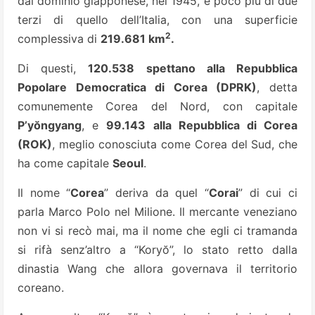
dal dominio giapponese, nel 1945, è poco più di due
terzi di quello dell’Italia, con una superficie
2
complessiva di
219.681 km
.
Di questi,
120.538 spettano alla Repubblica
Popolare Democratica di Corea (DPRK)
, detta
comunemente Corea del Nord, con capitale
P’yŏngyang
, e
99.143 alla Repubblica di Corea
(ROK)
, meglio conosciuta come Corea del Sud, che
ha come capitale
Seoul
.
Il nome “
Corea
” deriva da quel “
Corai
” di cui ci
parla Marco Polo nel Milione. Il mercante veneziano
non vi si recò mai, ma il nome che egli ci tramanda
si rifà senz’altro a “Koryŏ”, lo stato retto dalla
dinastia Wang che allora governava il territorio
coreano.