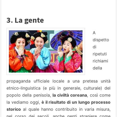
3. La gente
A
dispetto
di
ripetuti
richiami
della
propaganda ufficiale locale a una pretesa unità
etnico-linguistica (e più in generale, culturale) del
popolo della penisola,
la civiltà coreana
, così come
la vediamo oggi,
è il risultato di un lungo processo
storico
al quale hanno contribuito in varia misura,
nel corso dei secoli, anche genti straniere come