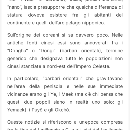
“nano”, lascia presupporre che qualche differenza di
statura doveva esistere fra gli abitanti del
continente e quelli dell’arcipelago nipponico.
Sull’origine dei coreani si sa davvero poco. Nelle
antiche fonti cinesi essi sono annoverati fra i
“Donghu” o “Dongi” (barbari orientali), termine
generico che designava tutte le popolazioni non
cinesi stanziate a nord-est dell’Impero Celeste.
In particolare, “barbari orientali” che gravitavano
nell’area della penisola e nelle sue immediate
vicinanze erano gli Ye, i Maek (ma c’è chi pensa che
questi due popoli siano in realtà uno solo: gli
Yemaek), i Puyŏ e gli Okchŏ.
Queste notizie si riferiscono a un’epoca compresa
fra la fine del I millennio a.C. e gli inizi del I millennio