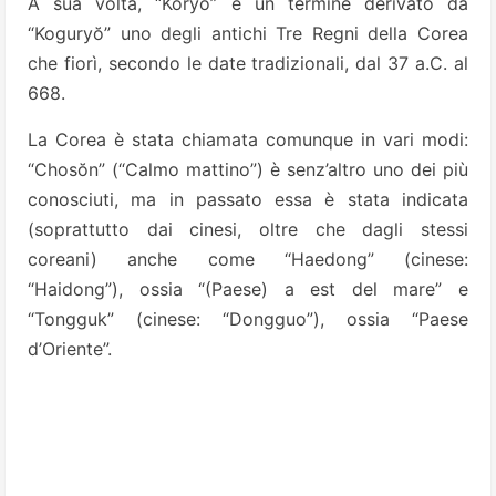
A sua volta, “Koryŏ” è un termine derivato da
“Koguryŏ” uno degli antichi Tre Regni della Corea
che fiorì, secondo le date tradizionali, dal 37 a.C. al
668.
La Corea è stata chiamata comunque in vari modi:
“Chosŏn” (“Calmo mattino”) è senz’altro uno dei più
conosciuti, ma in passato essa è stata indicata
(soprattutto dai cinesi, oltre che dagli stessi
coreani) anche come “Haedong” (cinese:
“Haidong”), ossia “(Paese) a est del mare” e
“Tongguk” (cinese: “Dongguo”), ossia “Paese
d’Oriente”.