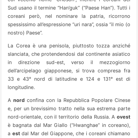
Sud usano il termine “Han’guk” (“Paese Han”). Tutti i
coreani però, nel nominare la patria, ricorrono
spessissimo all’espressione “uri nara”, ossia “il mio (o
nostro) Paese”.
La Corea è una penisola, piuttosto tozza anziché
slanciata, che protendendosi dal continente asiatico
in direzione sud-est, verso il mezzogiorno
dell’arcipelago giapponese, si trova compresa fra
33 e 43° nord di latitudine e 124 e 131° est di
longitudine.
A
nord
confina con la Repubblica Popolare Cinese
e, per un brevissimo tratto nella sua estrema parte
nord-orientale, con il territorio della Russia. A
ovest
è bagnata dal Mar Giallo (“Hwanghae” in coreano),
a
est
dal Mar del Giappone, che i coreani chiamano