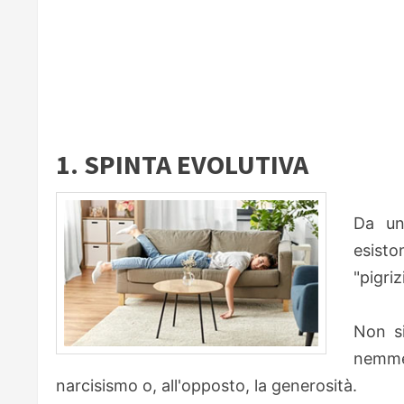
1. SPINTA EVOLUTIVA
Da un
esisto
"pigriz
Non si
nemmen
narcisismo o, all'opposto, la generosità.