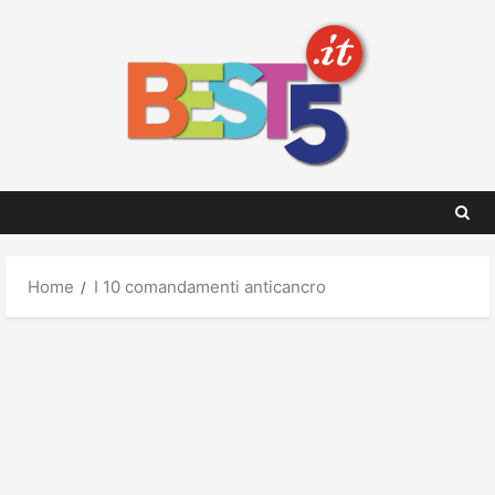
Skip
to
content
Home
I 10 comandamenti anticancro