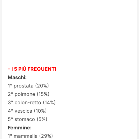
- I 5 PIÙ FREQUENTI
Maschi:
1° prostata (20%)
2° polmone (15%)
3° colon-retto (14%)
4° vescica (10%)
5° stomaco (5%)
Femmine:
1° mammella (29%)