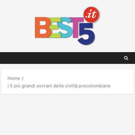
Skip
to
content
Home
I 5 più grandi sovrani delle civiltà precolombiane