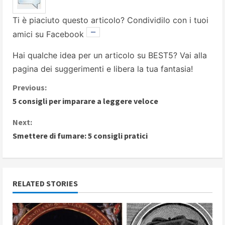
Ti è piaciuto questo articolo? Condividilo con i tuoi
amici su Facebook
Hai qualche idea per un articolo su BEST5? Vai alla
pagina dei suggerimenti
e libera la tua fantasia!
C
Previous:
5 consigli per imparare a leggere veloce
o
Next:
n
Smettere di fumare: 5 consigli pratici
t
i
RELATED STORIES
n
u