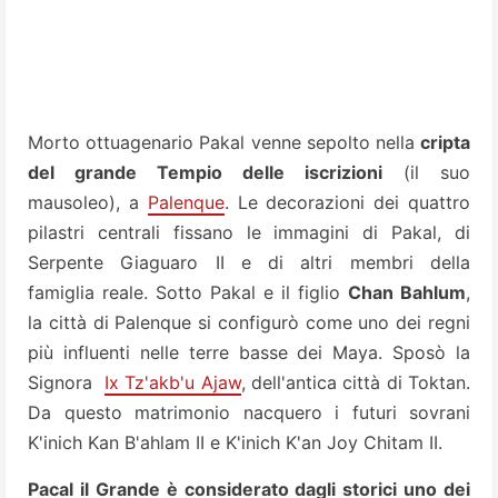
Morto ottuagenario Pakal venne sepolto nella
cripta
del grande Tempio delle iscrizioni
(il suo
mausoleo), a
Palenque
. Le decorazioni dei quattro
pilastri centrali fissano le immagini di Pakal, di
Serpente Giaguaro II e di altri membri della
famiglia reale. Sotto Pakal e il figlio
Chan Bahlum
,
la città di Palenque si configurò come uno dei regni
più influenti nelle terre basse dei Maya.
Sposò la
Signora
Ix Tz'akb'u Ajaw
, dell'antica città di Toktan.
Da questo matrimonio nacquero i futuri sovrani
K'inich Kan B'ahlam II e K'inich K'an Joy Chitam II.
Pacal il Grande è considerato dagli storici uno dei