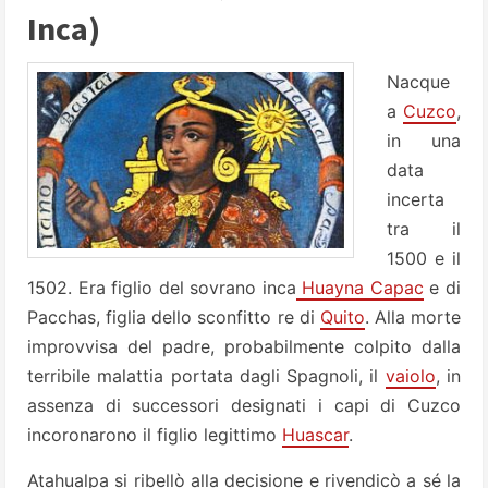
Inca)
Nacque
a
Cuzco
,
in una
data
incerta
tra il
1500 e il
1502. Era figlio del sovrano inca
Huayna Capac
e di
Pacchas, figlia dello sconfitto re di
Quito
. Alla morte
improvvisa del padre, probabilmente colpito dalla
terribile malattia portata dagli Spagnoli, il
vaiolo
, in
assenza di successori designati i capi di Cuzco
incoronarono il figlio legittimo
Huascar
.
Atahualpa si ribellò alla decisione e rivendicò a sé la