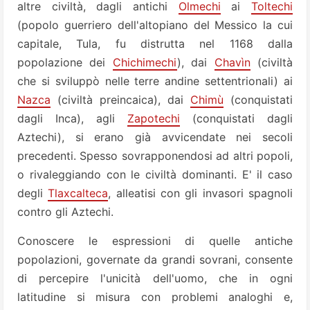
altre civiltà, dagli antichi
Olmechi
ai
Toltechi
(popolo guerriero dell'altopiano del Messico la cui
capitale, Tula, fu distrutta nel 1168 dalla
popolazione dei
Chichimechi
), dai
Chavìn
(civiltà
che si sviluppò nelle terre andine settentrionali) ai
Nazca
(civiltà preincaica), dai
Chimù
(conquistati
dagli Inca), agli
Zapotechi
(conquistati dagli
Aztechi), si erano già avvicendate nei secoli
precedenti. Spesso sovrapponendosi ad altri popoli,
o rivaleggiando con le civiltà dominanti. E' il caso
degli
Tlaxcalteca
, alleatisi con gli invasori spagnoli
contro gli Aztechi.
Conoscere le espressioni di quelle antiche
popolazioni, governate da grandi sovrani, consente
di percepire l'unicità dell'uomo, che in ogni
latitudine si misura con problemi analoghi e,