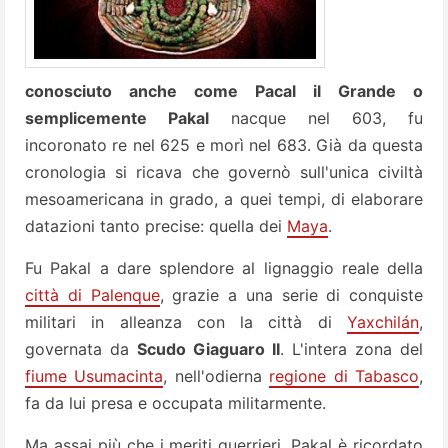
conosciuto anche come Pacal il Grande o
semplicemente Pakal
nacque nel 603, fu
incoronato re nel 625 e morì nel 683. Già da questa
cronologia si ricava che governò sull'unica civiltà
mesoamericana in grado, a quei tempi, di elaborare
datazioni tanto precise: quella dei
Maya
.
Fu Pakal a dare splendore al lignaggio reale della
città di Palenque
, grazie a una serie di conquiste
militari in alleanza con la città di
Yaxchilán
,
governata da
Scudo Giaguaro II
. L'intera zona del
fiume Usumacinta
, nell'odierna
regione di Tabasco
,
fa da lui presa e occupata militarmente.
Ma assai più che i meriti guerrieri, Pakal è ricordato