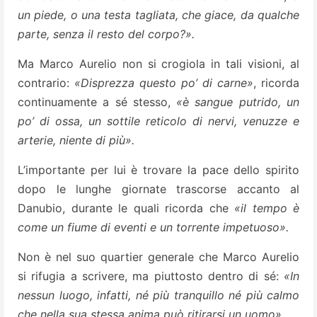
un piede, o una testa tagliata, che giace, da qualche
parte, senza il resto del corpo?».
Ma Marco Aurelio non si crogiola in tali visioni, al
contrario:
«Disprezza questo po’ di carne»
, ricorda
continuamente a sé stesso,
«è sangue putrido, un
po’ di ossa, un sottile reticolo di nervi, venuzze e
arterie, niente di più».
L’importante per lui è trovare la pace dello spirito
dopo le lunghe giornate trascorse accanto al
Danubio, durante le quali ricorda che
«il tempo è
come un fiume di eventi e un torrente impetuoso».
Non è nel suo quartier generale che Marco Aurelio
si rifugia a scrivere, ma piuttosto dentro di sé:
«In
nessun luogo, infatti, né più tranquillo né più calmo
che nella sua stessa anima può ritirarsi un uomo»
.