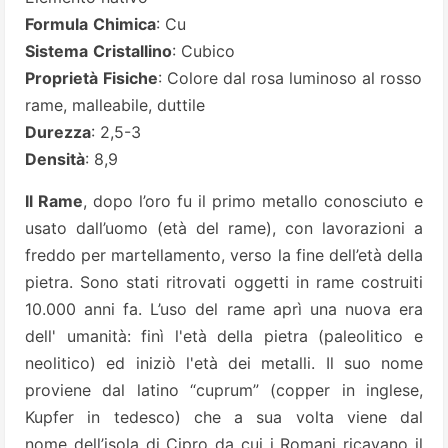
Formula
Chimica
: Cu
Sistema
Cristallino
: Cubico
Proprietà
Fisiche
: Colore dal rosa luminoso al rosso
rame, malleabile, duttile
Durezza
: 2,5-3
Densità
: 8,9
Il Rame
, dopo l’oro fu il primo metallo conosciuto e
usato dall’uomo (età del rame), con lavorazioni a
freddo per martellamento, verso la fine dell’età della
pietra. Sono stati ritrovati oggetti in rame costruiti
10.000 anni fa. L’uso del rame aprì una nuova era
dell' umanità: finì l'età della pietra (paleolitico e
neolitico) ed iniziò l'età dei metalli. Il suo nome
proviene dal latino “cuprum” (copper in inglese,
Kupfer in tedesco) che a sua volta viene dal
nome dell’isola di Cipro da cui i Romani ricavano il