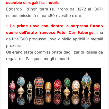
scambio di regali fra i nobili.
Edoardo I d’Inghilterra (sul trono dal 1272 al 1307)
ne commissionò circa 450 rivestite d’oro.
- Le prime uova con dentro la sorpresa furono
quelle dell’orafo francese Peter Carl Fabergé
, che
da fine ’800 produsse uova-gioiello apribili in metalli
preziosi.
Gli erano state commissionate dagli zar di Russia da
regalare a Pasqua a mogli e madri.