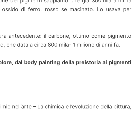
ione dei pigmenti sappiamo che già 300mila anni fa
 ossido di ferro, rosso se macinato. Lo usava per
ttura antecedente: il carbone, ottimo come pigmento
, che data a circa 800 mila- 1 milione di anni fa.
lore, dal body painting della preistoria ai pigmenti
ie nell’arte – La chimica e l’evoluzione della pittura,