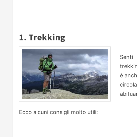
1. Trekking
Senti
trekki
è anch
circol
abitua
Ecco alcuni consigli molto utili: