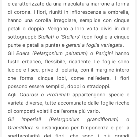
e caratterizzate da una maculatura marrone a forma
di corona. I fiori, riuniti in infiorescenze a ombrella,
hanno una corolla irregolare, semplice con cinque
petali o doppia. Vengono a loro volta divisi in due
sottogruppi:
Stellati o ‘Stellars’
(con foglie a cinque
punte e petali a punta) e
gerani a foglia variegata
.
Gli
Edera (Pelargonium peltatum) o Parigini
hanno
fusto erbaceo, flessibile, ricadente. Le foglie sono
lucide e lisce, prive di peluria, con il margine intero
che forma cinque lobi, come nell’edera. I fiori
possono essere semplici, doppi o stradoppi.
Agli
Odorosi o Profumati
appartengono specie e
varietà diverse, tutte accomunate dalle foglie ricche
di composti volatili dall’aroma più vario.
Gli Imperiali (Pelargonium grandiflorum) o
Grandiflora
si distinguono per l’imponenza e per la
spettacolarità dei fiori, che sono i più grandi