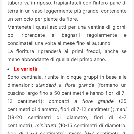
tubero va in riposo, trapiantateli con l’intero pane di
terra in un vaso leggermente più grande, contenente
un terriccio per piante da fiore.
Manteneteli quasi asciutti per una ventina di giorni,
poi riprendete a bagnarli regolarmente e
concimateli una volta al mese fino all’autunno.
La fioritura riprenderà ai primi freddi, anche se
meno abbondante di quella del primo anno.
Le varietà
Sono centinaia, riunite in cinque gruppi in base alle
dimensioni:
standard a fiore grande
(formano un
cuscino largo fino a 50 centimetri e hanno fiori di 7-
12 centimetri);
compatti a fiore grande
(25
centimetri di diametro, fiori di 7-12 centimetri);
medi
(18-20 centimetri di diametro, fiori di 4-7
centimetri);
miniatura
(10-15 centimetri di diametro,
fiori di 1,5-3 centimetri);
micro
(6-7 centimetri di