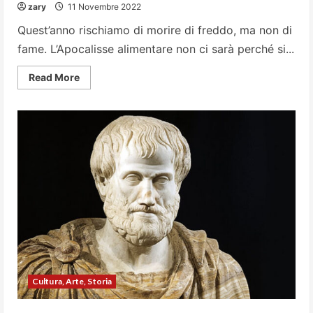
zary
11 Novembre 2022
Quest’anno rischiamo di morire di freddo, ma non di
fame. L’Apocalisse alimentare non ci sarà perché si...
Read
Read More
more
about
Il
grano:
il
cereale
che
decide
le
sorti
del
mondo
Cultura, Arte, Storia