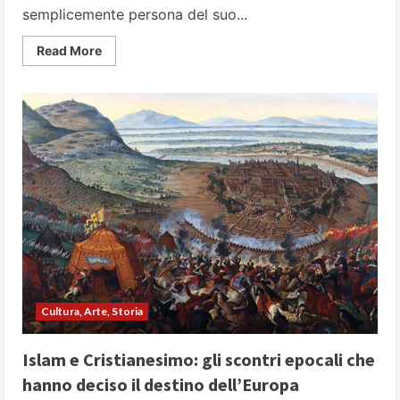
semplicemente persona del suo...
Read
Read More
more
about
Cleopatra:
vizi
e
virtù
della
regina
più
famosa
dell’antichità
Cultura, Arte, Storia
Islam e Cristianesimo: gli scontri epocali che
hanno deciso il destino dell’Europa