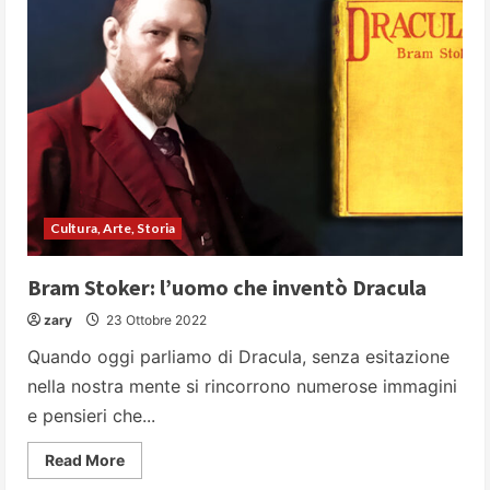
–
L’
appuntamento
mensile
con
i
libri
(Novembre
2022)
Cultura, Arte, Storia
Bram Stoker: l’uomo che inventò Dracula
zary
23 Ottobre 2022
Quando oggi parliamo di Dracula, senza esitazione
nella nostra mente si rincorrono numerose immagini
e pensieri che...
Read
Read More
more
about