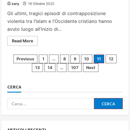
zary
16 Ottobre 2022
Gli ultimi, tragici episodi di contrapposizione
violenta tra l’Islam e l’Occidente cristiano hanno
avuto luogo all’inizio di...
Read
Read More
more
about
Islam
e
Paginazione
Previous
1
…
8
9
10
11
12
Cristianesimo:
gli
13
14
…
107
Next
scontri
degli
epocali
che
hanno
articoli
deciso
CERCA
il
destino
dell’Europa
Ricerca
per:
ARTICOLI RECENTI