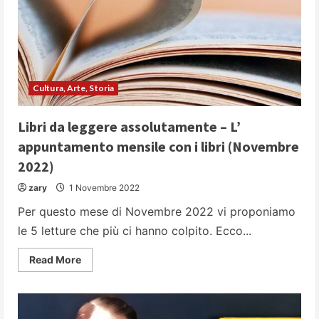
Cultura, Arte, Storia
Libri da leggere assolutamente – L’
appuntamento mensile con i libri (Novembre
2022)
zary
1 Novembre 2022
Per questo mese di Novembre 2022 vi proponiamo
le 5 letture che più ci hanno colpito. Ecco...
Read
Read More
more
about
Libri
da
leggere
assolutamente