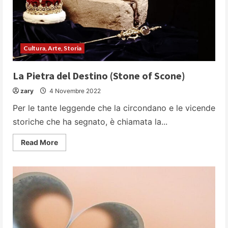
Cultura, Arte, Storia
La Pietra del Destino (Stone of Scone)
zary
4 Novembre 2022
Per le tante leggende che la circondano e le vicende
storiche che ha segnato, è chiamata la...
Read
Read More
more
about
La
Pietra
del
Destino
(Stone
of
Scone)