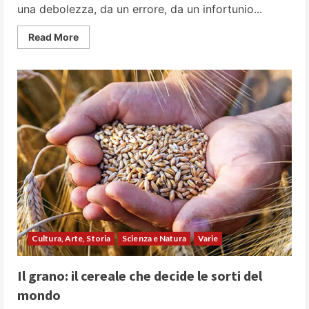
una debolezza, da un errore, da un infortunio...
Read
Read More
more
about
5
eroi
imperfetti
Cultura, Arte, Storia
Scienza e Natura
Varie
Il grano: il cereale che decide le sorti del
mondo