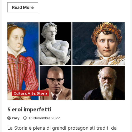
Read
Read More
more
about
L’albero
di
Natale:
uno
dei
simboli
più
amati
e
universali
delle
festività
invernali
Cultura, Arte, Storia
5 eroi imperfetti
zary
16 Novembre 2022
La Storia è piena di grandi protagonisti traditi da