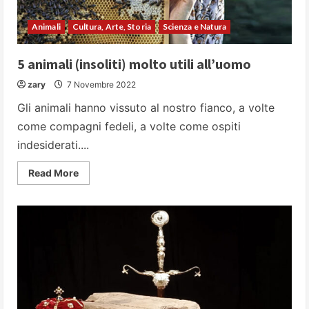
Animali
Cultura, Arte, Storia
Scienza e Natura
5 animali (insoliti) molto utili all’uomo
zary
7 Novembre 2022
Gli animali hanno vissuto al nostro fianco, a volte
come compagni fedeli, a volte come ospiti
indesiderati....
Read
Read More
more
about
5
animali
(insoliti)
molto
utili
all’uomo