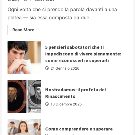
Ogni volta che si prende la parola davanti a una
platea — sia essa composta da due...
Read
Read More
more
about
PARLARE
IN
5 pensieri sabotatori che ti
PUBBLICO:
impediscono di vivere pienamente:
5
strategie
come riconoscerli e superarli
fondamentali
per
21 Gennaio 2026
comunicare
con
autorevolezza
e
convincere
Nostradamus: il profeta del
il
Rinascimento
proprio
pubblico
13 Dicembre 2025
Come comprendere e superare