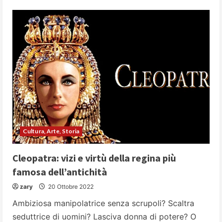
Bram
Stoker:
l’uomo
che
inventò
Dracula
Cultura, Arte, Storia
Cleopatra: vizi e virtù della regina più
famosa dell’antichità
zary
20 Ottobre 2022
Ambiziosa manipolatrice senza scrupoli? Scaltra
seduttrice di uomini? Lasciva donna di potere? O