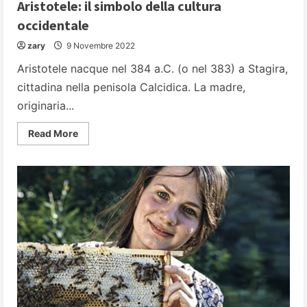
Aristotele: il simbolo della cultura
occidentale
zary
9 Novembre 2022
Aristotele nacque nel 384 a.C. (o nel 383) a Stagira,
cittadina nella penisola Calcidica. La madre,
originaria...
Read
Read More
more
about
Aristotele:
il
simbolo
della
cultura
occidentale