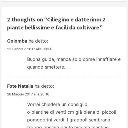
n
u
2 thoughts on “
Ciliegino e datterino: 2
piante bellissime e facili da coltivare
”
e
Colomba
ha detto:
R
23 Febbraio 2017 alle 09:14
e
Buona guida, manca solo come innaffiare e
a
quando smettere.
d
Fote Natalia
ha detto:
i
28 Maggio 2017 alle 20:16
n
Vorrei chiedere un consiglio.
o piantine di venti cm già piene di piccoli
g
pomodorini verdi. I grappoli sembrano
troppo pesanti per le piccole piantine.