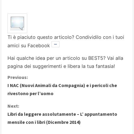
Ti è piaciuto questo articolo? Condividilo con i tuoi
amici su Facebook
Hai qualche idea per un articolo su BEST5? Vai alla
pagina dei suggerimenti
e libera la tua fantasia!
C
Previous:
I NAC (Nuovi Animali da Compagnia) e i pericoli che
o
rivestono per l’uomo
n
Next:
Libri da leggere assolutamente – L’ appuntamento
t
mensile con i libri (Dicembre 2014)
i