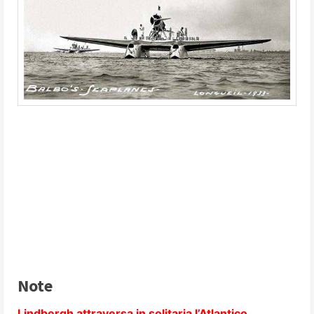
Note
Lindbergh attraversa in solitaria l’Atlantico