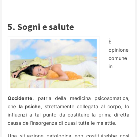
5. Sogni e salute
È
opinione
comune
in
Occidente,
patria della medicina psicosomatica,
che
la psiche
, strettamente collegata al corpo, lo
influenzi a tal punto da costituire la prima diretta
causa dell’insorgenza di quasi tutte le malattie.
Una situazione patologica non costituirebbe così