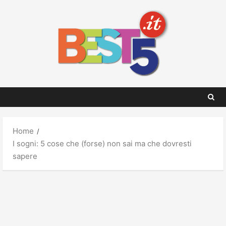
Skip
to
content
Home
I sogni: 5 cose che (forse) non sai ma che dovresti
sapere