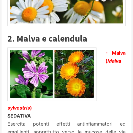
2. Malva e calendula
- Malva
(
Malva
sylvestris
)
SEDATIVA
Esercita potenti effetti antinfiammatori ed
emollienti, soprattutto verso le mucose delle vie